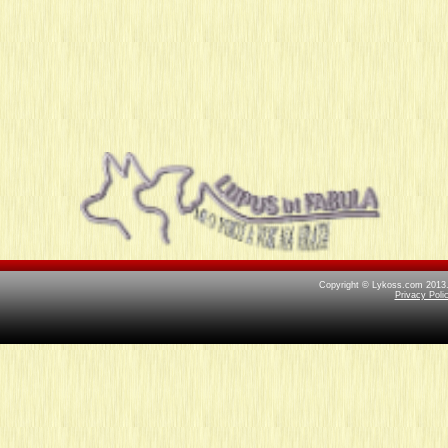
.
LYKOSS
.
Copyright © Lykoss.com 2013.|
Privacy Poli