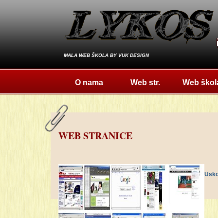
MALA WEB ŠKOLA BY VUK DESIGN
O nama
Web str.
Web škol
WEB STRANICE
Usko